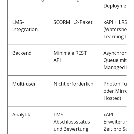
Deployments
LMS-
SCORM 1.2-Paket
xAPI + LRS
integration
(Watershed o
Learning Loc
Backend
Minimale REST
Asynchrone
API
Queue mit
Managed Fail
Multi-user
Nicht erforderlich
Photon Fusio
oder Mirror (
Hosted)
Analytik
LMS-
xAPI-
Abschlussstatus
Erweiterunge
und Bewertung
Zeit pro Schri