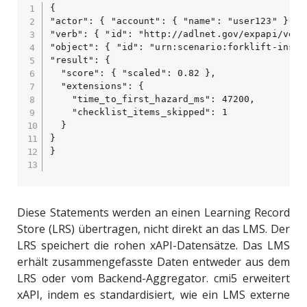
{

"actor": { "account": { "name": "user123" } },

"verb": { "id": "http://adlnet.gov/expapi/verbs
"object": { "id": "urn:scenario:forklift-inspec
"result": {

  "score": { "scaled": 0.82 },

  "extensions": {

    "time_to_first_hazard_ms": 47200,

    "checklist_items_skipped": 1

  }

}

}

Diese Statements werden an einen Learning Record
Store (LRS) übertragen, nicht direkt an das LMS. Der
LRS speichert die rohen xAPI-Datensätze. Das LMS
erhält zusammengefasste Daten entweder aus dem
LRS oder vom Backend-Aggregator. cmi5 erweitert
xAPI, indem es standardisiert, wie ein LMS externe