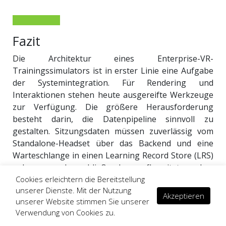
Fazit
Die Architektur eines Enterprise-VR-
Trainingssimulators ist in erster Linie eine Aufgabe
der Systemintegration. Für Rendering und
Interaktionen stehen heute ausgereifte Werkzeuge
zur Verfügung. Die größere Herausforderung
besteht darin, die Datenpipeline sinnvoll zu
gestalten. Sitzungsdaten müssen zuverlässig vom
Standalone-Headset über das Backend und eine
Warteschlange in einen Learning Record Store (LRS)
gelangen und anschließend so aufbereitet werden,
Cookies erleichtern die Bereitstellung
dass Learning-&-Development-Teams daraus
unserer Dienste. Mit der Nutzung
verwertbare Erkenntnisse gewinnen können.
Akzeptieren
unserer Website stimmen Sie unserer
Diese Architekturentscheidungen entsprechen
Verwendung von Cookies zu.
zugleich den Best Practices für die Entwicklung von