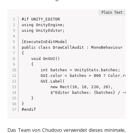
#if UNITY_EDITOR

using UnityEngine;

using UnityEditor;

[ExecuteInEditMode]

public class DrawCallAudit : MonoBehaviour

{

    void OnGUI()

    {

        int batches = UnityStats.batches;

        GUI.color = batches > 800 ? Color.red :
        GUI.Label(

            new Rect(10, 10, 220, 20),

            $"Editor batches: {batches} / ~650 
    }

}

#endif
Das Team von Chudovo verwendet dieses minimale,