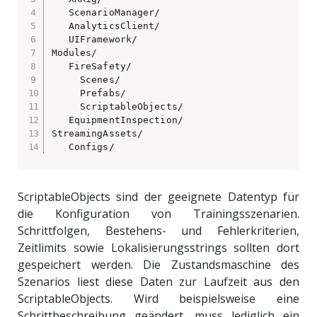
   ScenarioManager/

   AnalyticsClient/

   UIFramework/

Modules/

   FireSafety/

     Scenes/

     Prefabs/

     ScriptableObjects/

   EquipmentInspection/

StreamingAssets/

   Configs/
ScriptableObjects sind der geeignete Datentyp für
die Konfiguration von Trainingsszenarien.
Schrittfolgen, Bestehens- und Fehlerkriterien,
Zeitlimits sowie Lokalisierungsstrings sollten dort
gespeichert werden. Die Zustandsmaschine des
Szenarios liest diese Daten zur Laufzeit aus den
ScriptableObjects. Wird beispielsweise eine
Schrittbeschreibung geändert, muss lediglich ein