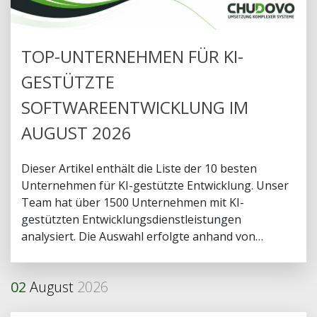
TOP-UNTERNEHMEN FÜR KI-
GESTÜTZTE
SOFTWAREENTWICKLUNG IM
AUGUST 2026
Dieser Artikel enthält die Liste der 10 besten
Unternehmen für KI-gestützte Entwicklung. Unser
Team hat über 1500 Unternehmen mit KI-
gestützten Entwicklungsdienstleistungen
analysiert. Die Auswahl erfolgte anhand von
Expertise in KI-gestützter Entwicklung,
Unternehmensreputation, Kundenbewertungen
02
August
2026
und weiteren Faktoren.