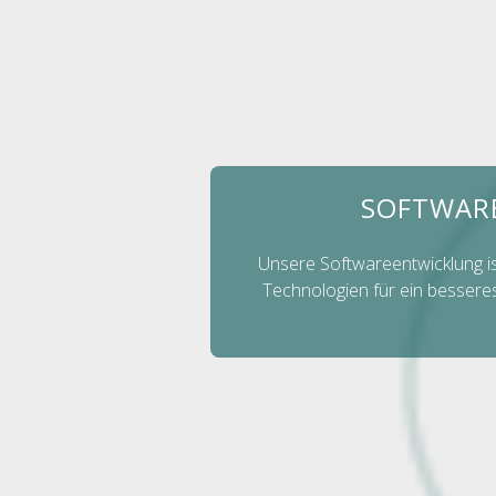
SOFTWARE
Unsere Softwareentwicklung is
Technologien für ein bessere