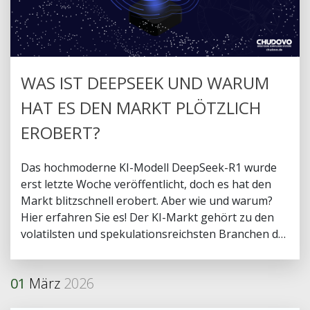
WAS IST DEEPSEEK UND WARUM
HAT ES DEN MARKT PLÖTZLICH
EROBERT?
Das hochmoderne KI-Modell DeepSeek-R1 wurde
erst letzte Woche veröffentlicht, doch es hat den
Markt blitzschnell erobert. Aber wie und warum?
Hier erfahren Sie es! Der KI-Markt gehört zu den
volatilsten und spekulationsreichsten Branchen der
letzten Jahre. Unternehmen wie OpenAI, Anthropic
und Meta haben Hunderte Millionen Dollar
01
März
2026
investiert und in den vergangenen drei Jahren
unzählige Modelle