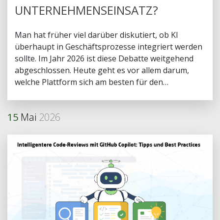
UNTERNEHMENSEINSATZ?
Man hat früher viel darüber diskutiert, ob KI
überhaupt in Geschäftsprozesse integriert werden
sollte. Im Jahr 2026 ist diese Debatte weitgehend
abgeschlossen. Heute geht es vor allem darum,
welche Plattform sich am besten für den
Unternehmenseinsatz eignet. Diese Entscheidung
geht über die Auswahl des Modells hinaus. Sie
15
Mai
2026
umfasst auch Richtlinien zur KI-Verwendung,
Anbieterstrategie, Integrationskomplexität,
Compliance-Risiken und langfristige Kosten. In
diesem Artikel analysiert Chudovo drei der am
häufigsten eingesetzten KI-Tools im
Unternehmensumfeld: ChatGPT (OpenAI), Gemini
(Google) und Grok (xAI).