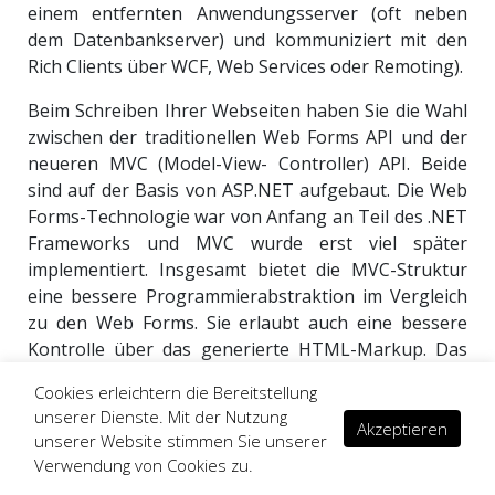
einem entfernten Anwendungsserver (oft neben
dem Datenbankserver) und kommuniziert mit den
Rich Clients über WCF, Web Services oder Remoting).
Beim Schreiben Ihrer Webseiten haben Sie die Wahl
zwischen der traditionellen Web Forms API und der
neueren MVC (Model-View- Controller) API. Beide
sind auf der Basis von ASP.NET aufgebaut. Die Web
Forms-Technologie war von Anfang an Teil des .NET
Frameworks und MVC wurde erst viel später
implementiert. Insgesamt bietet die MVC-Struktur
eine bessere Programmierabstraktion im Vergleich
zu den Web Forms. Sie erlaubt auch eine bessere
Kontrolle über das generierte HTML-Markup. Das
einzige Punkt, bei dem MVC gegenüber Web Forms
Cookies erleichtern die Bereitstellung
verliert, ist der visuelle Designer, was Web Forms zu
unserer Dienste. Mit der Nutzung
einem guten Werkzeug für die Erstellung von
Akzeptieren
unserer Website stimmen Sie unserer
Webseiten mit überwiegend statischem Inhalt macht.
Verwendung von Cookies zu.