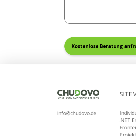
SITE
Indivi
info@chudovo.de
.NET E
Fronte
Projek