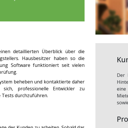
nen detaillierten Überblick über die
Ku
gstellers. Hausbesitzer haben so die
fung Software
funktioniert seit vielen
prüfung
.
Der 
System beheben und kontaktierte daher
Hint
 sich, professionelle Entwickler zu
eine
 Tests durchzuführen.
Miet
sowie
Pro
ge des Kunden zu arbeiten. Sobald das