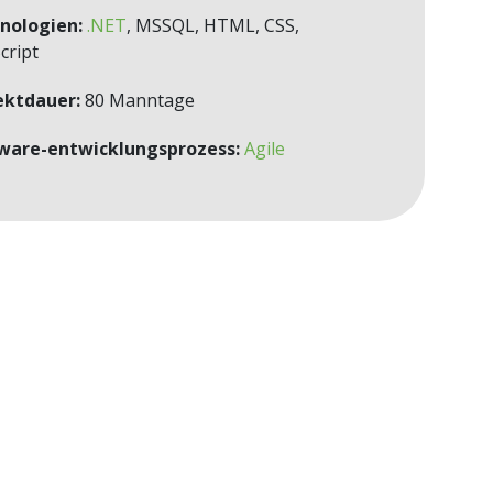
nologien:
.NET
, MSSQL, HTML, CSS,
cript
ektdauer:
80 Manntage
ware-entwicklungsprozess:
Agile