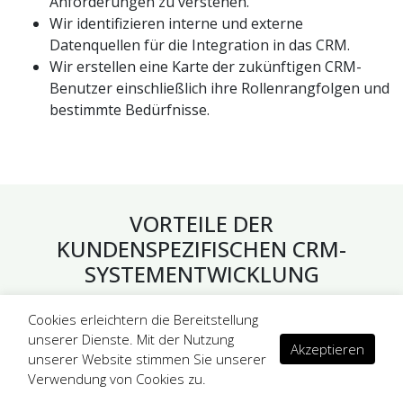
Anforderungen zu verstehen.
Wir identifizieren interne und externe
Datenquellen für die Integration in das CRM.
Wir erstellen eine Karte der zukünftigen CRM-
Benutzer einschließlich ihre Rollenrangfolgen und
bestimmte Bedürfnisse.
VORTEILE DER
KUNDENSPEZIFISCHEN CRM-
SYSTEMENTWICKLUNG
Cookies erleichtern die Bereitstellung
Wir sind darauf spezialisiert, kundenspezifische
unserer Dienste. Mit der Nutzung
CRM-Lösungen für Unternehmen jeder Größe zu
Akzeptieren
unserer Website stimmen Sie unserer
liefern. Unser erfahrenes Team ist in der Lage,
Verwendung von Cookies zu.
alle Herausforderungen zu meistern, die