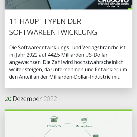
11 HAUPTTYPEN DER
SOFTWAREENTWICKLUNG
Die Softwareentwicklungs- und Verlagsbranche ist
im Jahr 2022 auf 442,5 Milliarden US-Dollar
angewachsen. Die Zahl wird höchstwahrscheinlich
weiter steigen, da Unternehmen und Entwickler um
den Anteil an der Milliarden-Dollar-Industrie mit
verschiedenen Softwaredesigns konkurrieren. Um
diesen bitteren Kampf zu gewinnen, sollten Sie die
20
Dezember
2022
aktuelle Lage der Softwareentwicklung gut kennen.
In diesem Artikel handelt es sich darum, was die
Softwareentwicklung ist und welche Hauptarten
der Softwareentwicklung es gibt. Außerdem führen
wir einige Beispiele für Entwicklungssoftware an.