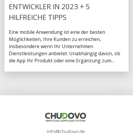
ENTWICKLER IN 2023 + 5
HILFREICHE TIPPS
Eine mobile Anwendung ist eine der besten
Möglichkeiten, Ihre Kunden zu erreichen,
insbesondere wenn Ihr Unternehmen
Dienstleistungen anbietet. Unabhängig davon, ob
die App Ihr ​​Produkt oder eine Ergänzung zum
Service ist, sind Sie kein Experte im Programmieren
oder haben einfach keine Zeit dafür. Die beste
Option wäre, einen professionellen App-Entwickler
einzustellen. Aber wissen Sie, wie das geht? In
diesem Artikel handelt es sich um den Prozess der
Einstellung von App-Entwicklern für Ihr
Unternehmen.
info@chudovo.de