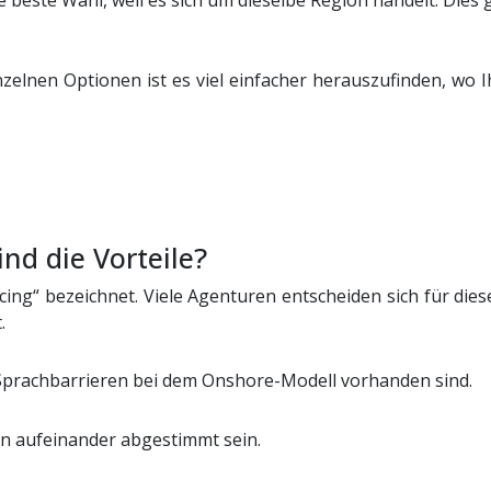
ie beste Wahl, weil es sich um dieselbe Region handelt. Die
zelnen Optionen ist es viel einfacher herauszufinden, wo I
nd die Vorteile?
ing“ bezeichnet. Viele Agenturen entscheiden sich für dies
.
er Sprachbarrieren bei dem Onshore-Modell vorhanden sind.
en aufeinander abgestimmt sein.